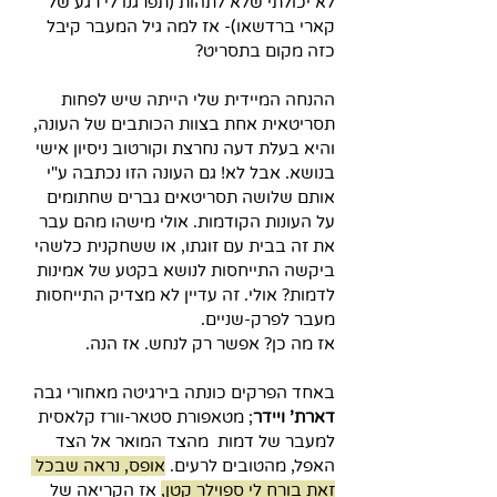
לא יכולתי שלא לתהות (תפרגנו לי רגע של 
קארי ברדשאו)- אז למה גיל המעבר קיבל 
כזה מקום בתסריט?
ההנחה המיידית שלי הייתה שיש לפחות 
תסריטאית אחת בצוות הכותבים של העונה, 
והיא בעלת דעה נחרצת וקורטוב ניסיון אישי 
בנושא. אבל לא! גם העונה הזו נכתבה ע"י 
אותם שלושה תסריטאים גברים שחתומים 
על העונות הקודמות. אולי מישהו מהם עבר 
את זה בבית עם זוגתו, או ששחקנית כלשהי 
ביקשה התייחסות לנושא בקטע של אמינות 
לדמות? אולי. זה עדיין לא מצדיק התייחסות 
מעבר לפרק-שניים.
אז מה כן? אפשר רק לנחש. אז הנה.
באחד הפרקים כונתה בירגיטה מאחורי גבה 
דארת' ויידר
; מטאפורת סטאר-וורז קלאסית 
למעבר של דמות  מהצד המואר אל הצד 
האפל, מהטובים לרעים. 
אופס, נראה שבכל 
זאת בורח לי ספוילר קטן,
 אז הקריאה של 