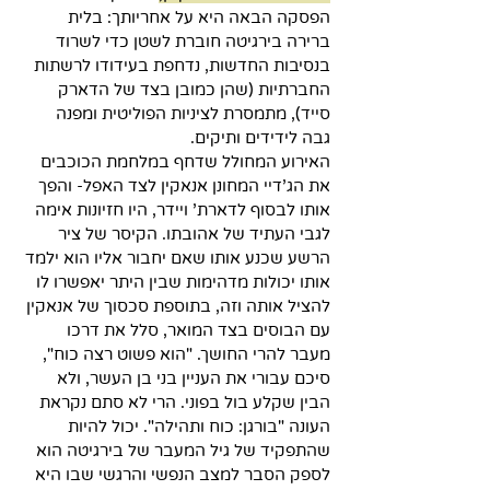
הפסקה הבאה היא על אחריותך: בלית 
ברירה בירגיטה חוברת לשטן כדי לשרוד 
בנסיבות החדשות, נדחפת בעידודו לרשתות 
החברתיות (שהן כמובן בצד של הדארק 
סייד), מתמסרת לציניות הפוליטית ומפנה 
גבה לידידים ותיקים. 
האירוע המחולל שדחף במלחמת הכוכבים 
את הג'דיי המחונן אנאקין לצד האפל- והפך 
אותו לבסוף לדארת' ויידר, היו חזיונות אימה 
לגבי העתיד של אהובתו. הקיסר של ציר 
הרשע שכנע אותו שאם יחבור אליו הוא ילמד 
אותו יכולות מדהימות שבין היתר יאפשרו לו 
להציל אותה וזה, בתוספת סכסוך של אנאקין 
עם הבוסים בצד המואר, סלל את דרכו 
מעבר להרי החושך. "הוא פשוט רצה כוח", 
סיכם עבורי את העניין בני בן העשר, ולא 
הבין שקלע בול בפוני. הרי לא סתם נקראת 
העונה "בורגן: כוח ותהילה". יכול להיות 
שהתפקיד של גיל המעבר של בירגיטה הוא 
לספק הסבר למצב הנפשי והרגשי שבו היא 