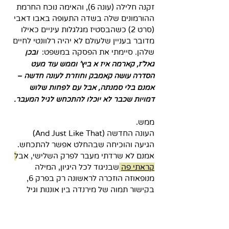
זקנה חלילה (עונה 6), והאימה נוכח החרמת 
ההורמונים שלה בשדה התעופה באבו דאבי 
(סרט 2) כשהבסטיז מגלגלות עיניים כאילו 
מדובר בעניין שלעולם לא יהיה רלוונטי לחיים 
שלהן. סיימתי את הפסקה במשפט:  
ובכן 
גאל'ז, קארמה איז א ביץ' וממש עוד מעט 
הסדרה עושה קאמבק וחוזרת לעונה חדשה – 
אמנם בלי סמנתה, אבל עם לפחות שלוש 
דמויות שכבר לא יוכלו להתכחש לגיל המעבר. 
ממש.
העונה החדשה (And Just Like That) 
הגיעה והוכיחה שבהחלט אפשר להתכחש. 
אמנם לא שרדתי מעבר לפרק השלישי, אבל
קראתי פה
שבניגוד לכל היגיון, המילה 
מנופאוזה הוזכרה לראשונה רק בפרק 6, 
בקישור תמוה של מירנדה בין אוננות וגיל 
המעבר. בתחילת פרק 9 שרלוט מכריזה 
שלא קיבלה מחזור כבר ארבעה חודשים 
ומירנדה מברכת אותה על הצטרפותה 