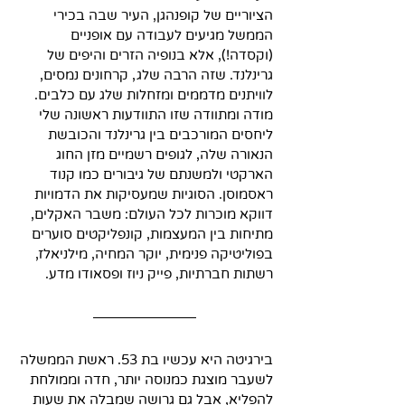
הציוריים של קופנהגן, העיר שבה בכירי 
הממשל מגיעים לעבודה עם אופניים 
(וקסדה!), אלא בנופיה הזרים והיפים של 
גרינלנד. שזה הרבה שלג, קרחונים נמסים, 
לוויתנים מדממים ומזחלות שלג עם כלבים. 
מודה ומתוודה שזו התוודעות ראשונה שלי 
ליחסים המורכבים בין גרינלנד והכובשת 
הנאורה שלה, לגופים רשמיים מזן החוג 
הארקטי ולמשנתם של גיבורים כמו קנוד 
ראסמוסן. הסוגיות שמעסיקות את הדמויות 
דווקא מוכרות לכל העולם: משבר האקלים, 
מתיחות בין המעצמות, קונפליקטים סוערים 
בפוליטיקה פנימית, יוקר המחיה, מילניאלז, 
רשתות חברתיות, פייק ניוז ופסאודו מדע.
בירגיטה היא עכשיו בת 53. ראשת הממשלה 
לשעבר מוצגת כמנוסה יותר, חדה וממולחת 
להפליא, אבל גם גרושה שמבלה את שעות 