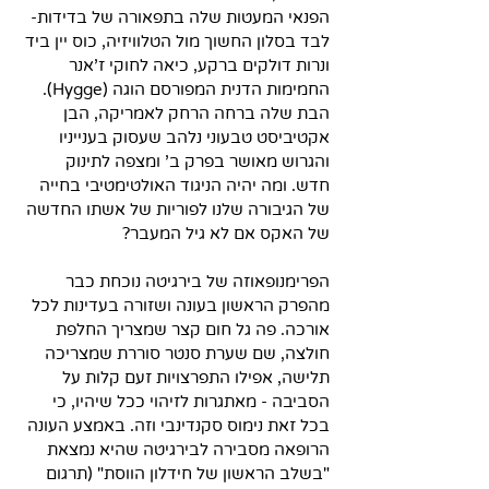
הפנאי המעטות שלה בתפאורה של בדידות- 
לבד בסלון החשוך מול הטלוויזיה, כוס יין ביד 
ונרות דולקים ברקע, כיאה לחוקי ז'אנר 
החמימות הדנית המפורסם הוגה (Hygge). 
הבת שלה ברחה הרחק לאמריקה, הבן 
אקטיביסט טבעוני נלהב שעסוק בענייניו 
והגרוש מאושר בפרק ב' ומצפה לתינוק 
חדש. ומה יהיה הניגוד האולטימטיבי בחייה 
של הגיבורה שלנו לפוריות של אשתו החדשה 
של האקס אם לא גיל המעבר?
הפרימנופאוזה של בירגיטה נוכחת כבר 
מהפרק הראשון בעונה ושזורה בעדינות לכל 
אורכה. פה גל חום קצר שמצריך החלפת 
חולצה, שם שערת סנטר סוררת שמצריכה 
תלישה, אפילו התפרצויות זעם קלות על 
הסביבה - מאתגרות לזיהוי ככל שיהיו, כי 
בכל זאת נימוס סקנדינבי וזה. באמצע העונה 
הרופאה מסבירה לבירגיטה שהיא נמצאת 
"בשלב הראשון של חידלון הווסת" (תרגום 