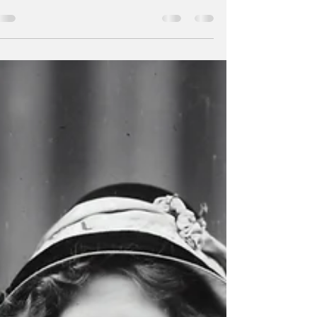
השחקנית קורטני קוקס כיכבה בצעירותה
בפרסומת לטמפקס. עכשיו היא עשתה לה
טייק-אוף עדכני (ועצבני) לגיל המעבר