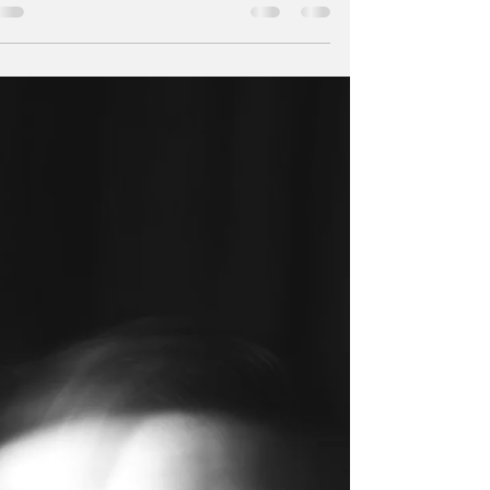
כוח, תהילה וגיל המעבר: העונה החדשה של
בורגן מפתיעה
את מה שקיווינו למצוא בקאמבק של סקס אנד
דה סיטי (והתאכזבנו) קיבלנו במצודה של
בירגיטה בקופנהגן הצוננת