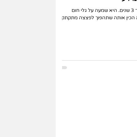
היא בת 53, במנופאוזה כבר 3 שנים. היא שמעה על גלי חום
א הכין אותה שתהפוך לפצצה מתקתקת